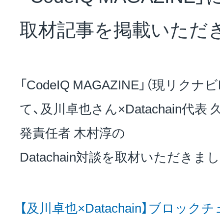
NEWS
取材記事を掲載いただ
会社概要
「CodeIQ MAGAZINE」（現リク
採用情報
て、及川卓也さん×Datachain代表 久
発責任者 木村淳の
サステナビリティ
Datachain対談を取材いただきま
投資家情報
【及川卓也×Datachain】ブロッ