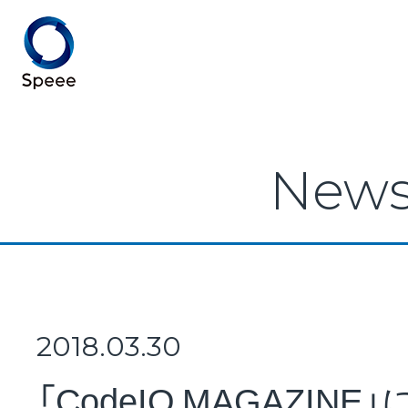
Speee TOP
New
Speeeとは
事業紹介
2018.03.30
「CodeIQ MAGAZINE」