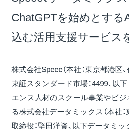
NEWS
ChatGPTを始めとする
会社概要
込む活用支援サービス
採用情報
株式会社Speee（本社：東京都港区
東証スタンダード市場：4499、以下 
サステナビリティ
エンス人材のスクール事業やビジ
る株式会社データミックス（本社：
投資家情報
取締役：堅田洋資、以下データミッ