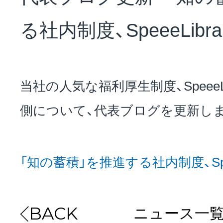
NEWS
る社内制度、SpeeeLibr
会社概要
当社の人気な福利厚生制度、SpeeeL
採用情報
側について、代表ブログを更新し
サステナビリティ
「知の蓄積」を推進する社内制度、Spee
投資家情報
ニュース一
BACK