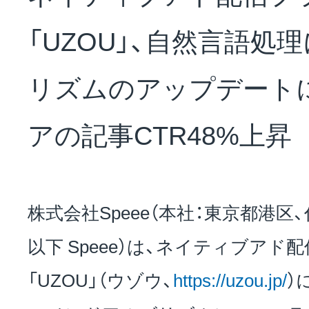
NEWS
「UZOU」、自然言語処
会社概要
リズムのアップデート
アの記事CTR48%上昇
採用情報
株式会社Speee（本社：東京都港区
サステナビリティ
以下 Speee）は、ネイティブア
「UZOU」（ウゾウ、
https://uzou.jp/
）
投資家情報