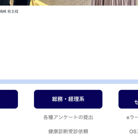
嶋崎 裕太様