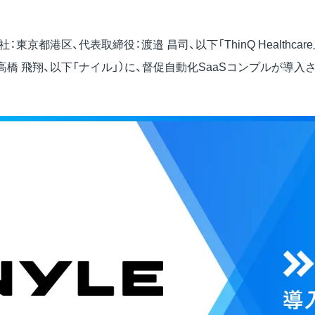
re（本社：東京都港区、代表取締役：渡邉 昌司、以下「ThinQ Healthc
高橋 飛翔、以下「ナイル」）に、督促自動化SaaSコンプルが導