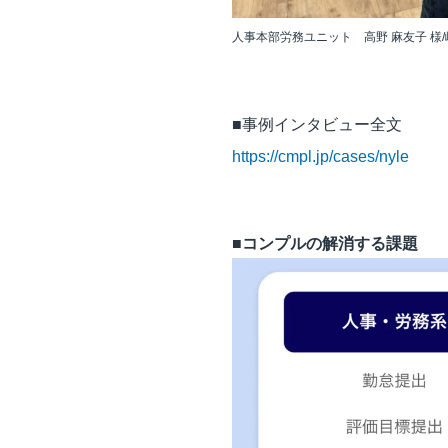
人事本部労務ユニット 高野 麻友子 様/
■事例インタビュー全文
https://cmpl.jp/cases/nyle
■コンプルの解消する課題