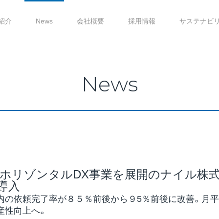
紹介
News
会社概要
採用情報
サステナビ
News
、ホリゾンタルDX事業を展開のナイル株
を導入
内の依頼完了率が８５％前後から９5％前後に改善。月平
産性向上へ。