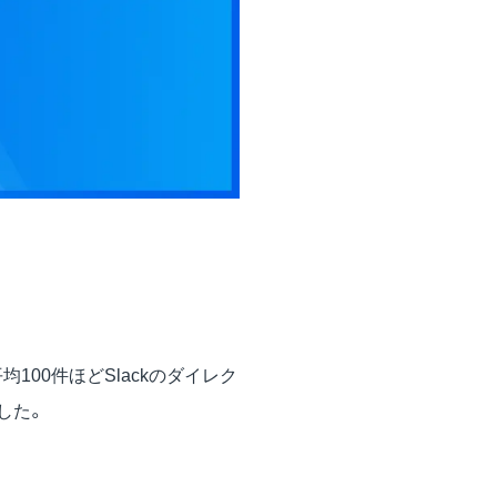
00件ほどSlackのダイレク
した。