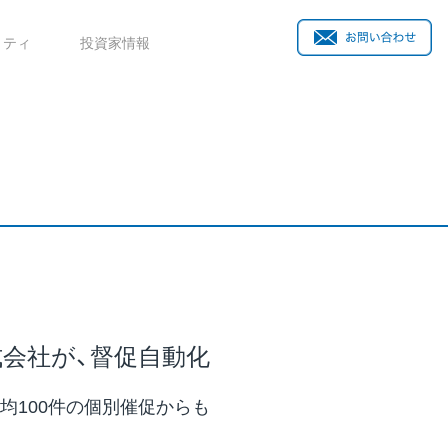
リティ
投資家情報
式会社が、督促自動化
均100件の個別催促からも