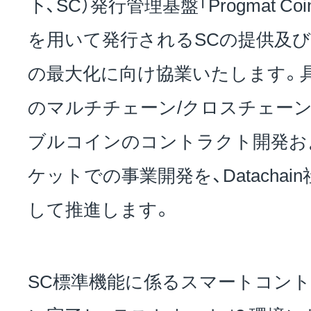
下、SC）発行管理基盤「Progmat C
を用いて発行されるSCの提供及びA
お問い合わせ
の最大化に向け協業いたします。
のマルチチェーン/クロスチェー
EVENT
ブルコインのコントラクト開発お
ケットでの事業開発を、Datachain
アクセス
して推進します。
SC標準機能に係るスマートコントラ