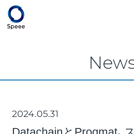
Speee TOP
New
Speeeとは
事業紹介
2024.05.31
DatachainとProgm