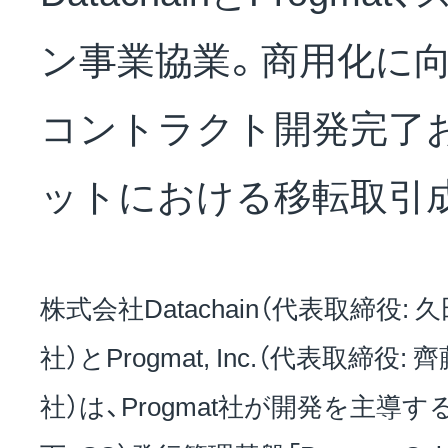
NEWS
ン事業協業。商用化に
会社概要
コントラクト開発完了
ットにおける移転取引
採用情報
株式会社Datachain（代表取締役: 久田
サステナビリティ
社）とProgmat, Inc.（代表取締役: 
社）は、Progmat社が開発を主導
投資家情報