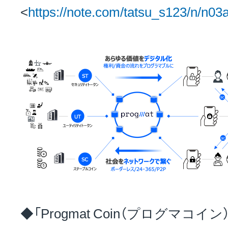
<
https://note.com/tatsu_s123/n/n0
◆「Progmat Coin（プログマコ