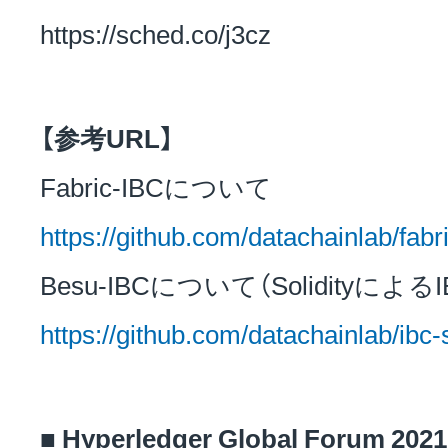
https://sched.co/j3cz
【参考URL】
Fabric-IBCについて
https://github.com/datachainlab/fabr
Besu-IBCについて（Solidityによる
https://github.com/datachainlab/ibc-s
■ Hyperledger Global Forum 2