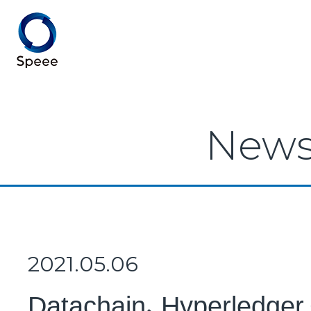
Speee TOP
New
Speeeとは
事業紹介
2021.05.06
Datachain、Hyperledger