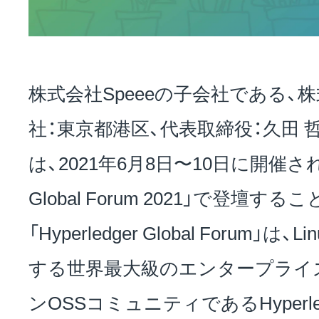
お問い合わせ
株式会社Speeeの子会社である、株式会
EVENT
社：東京都港区、代表取締役：久田 哲史、
は、2021年6月8日〜10日に開催される「
アクセス
Global Forum 2021」で登壇
「Hyperledger Global Forum」は、L
する世界最大級のエンタープライ
ンOSSコミュニティであるHyperl