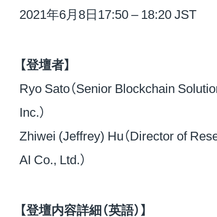
2021年6月8日17:50 – 18:20 JST
【登壇者】
Ryo Sato（Senior Blockchain Solution
Inc.）
Zhiwei (Jeffrey) Hu（Director of Res
AI Co., Ltd.）
【登壇内容詳細（英語）】