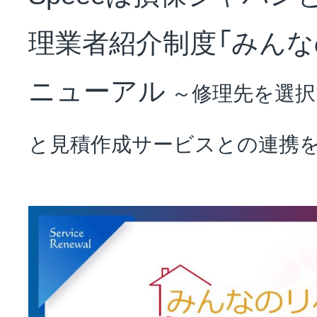
NEWS
理業者紹介制度「みんな
会社概要
ニューアル
～修理先を選択
と見積作成サービスとの連携
採用情報
サステナビリティ
投資家情報