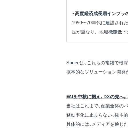
・高度経済成長期インフラ
1950〜70年代に建設
足が重なり、地域機能低下
Speeeは、これらの複雑で
抜本的なソリューション開発
◾️AIを中核に据え、DXの先へ。S
当社はこれまで、産業全体のバリ
務効率化に止まらない、抜本
具体的には、メディアを通じ