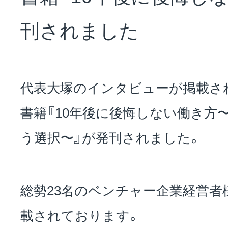
NEWS
刊されました
会社概要
代表大塚のインタビューが掲載さ
採用情報
書籍『10年後に後悔しない働き方
う選択〜』が発刊されました。
サステナビリティ
総勢23名のベンチャー企業経営
投資家情報
載されております。