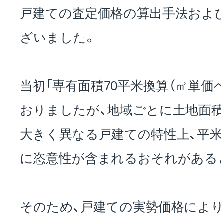
戸建ての査定価格の算出手法およ
お問い合わせ
ざいました。
EVENT
当初「専有面積70平米換算（㎡単価
おりましたが、地域ごとに土地面
アクセス
大きく異なる戸建ての特性上、平
に恣意性が含まれるおそれがある
そのため、戸建ての実勢価格によ