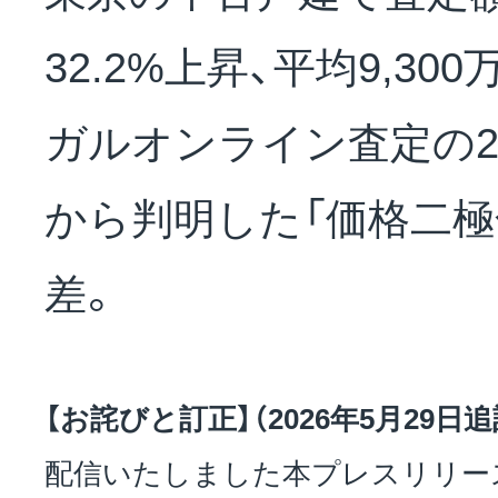
NEWS
32.2%上昇、平均9,30
会社概要
ガルオンライン査定の2
から判明した「価格二極
採用情報
差。
サステナビリティ
【お詫びと訂正】（2026年5月29日追
投資家情報
配信いたしました本プレスリリー