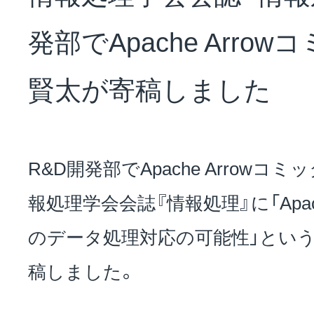
NEWS
発部でApache Arro
会社概要
賢太が寄稿しました
採用情報
R&D開発部でApache Arrow
報処理学会会誌『情報処理』に「Apache
サステナビリティ
のデータ処理対応の可能性」とい
稿しました。
投資家情報