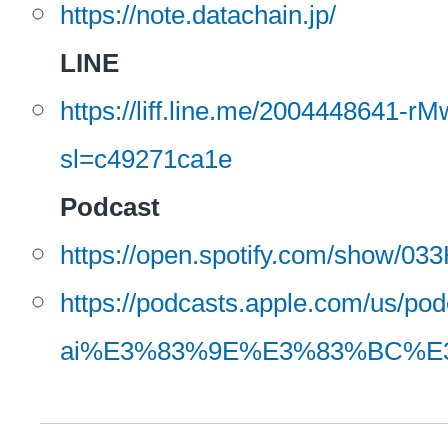
https://note.datachain.jp/
LINE
https://liff.line.me/2004448641-
sl=c49271ca1e
Podcast
https://open.spotify.com/show
https://podcasts.apple.com/us/po
ai%E3%83%9E%E3%83%BC%E3