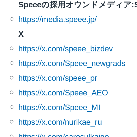
Speeeの採用オウンドメディア:S
https://media.speee.jp/
お問い合わせ
X
https://x.com/speee_bizdev
EVENT
https://x.com/Speee_newgrads
https://x.com/speee_pr
アクセス
https://x.com/Speee_AEO
https://x.com/Speee_MI
https://x.com/nurikae_ru
https://x.com/caresulkaigo