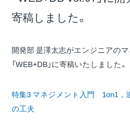
NEWS
寄稿しました。
会社概要
開発部 是澤太志がエンジニアの
採用情報
「WEB+DB」に寄稿いたしました。
サステナビリティ
特集3 マネジメント入門 1on1
の工夫
投資家情報