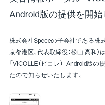
NEWS
Android版の提供を開
会社概要
株式会社Speeeの子会社である株式会社
採用情報
京都港区、代表取締役：松山 高和）
「VICOLLE（ビコレ）」Androi
サステナビリティ
たので知らせいたします。
投資家情報