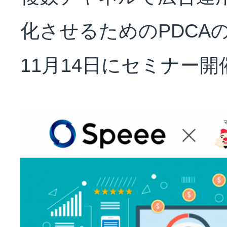
NEWS
化させるためのPDCA
会社概要
11月14日にセミナー開
採用情報
サステナビリティ
投資家情報