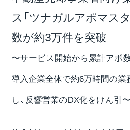
NEWS
ス「ツナガルアポマスタ
会社概要
数が約3万件を突破
〜サービス開始から累計アポ数
採用情報
導入企業全体で約6万時間の業務
サステナビリティ
し、反響営業のDX化をけん引
投資家情報