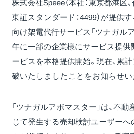
株式会社Speee（本社：東京都港区
東証スタンダード：4499）が提供
お問い合わせ
向け架電代行サービス「ツナガルアポ
年に一部の企業様にサービス提供開始
EVENT
ービスを本格提供開始。現在、累計
破いたしましたことをお知らせい
アクセス
「ツナガルアポマスター」は、不動
じて発生する売却検討ユーザーへ